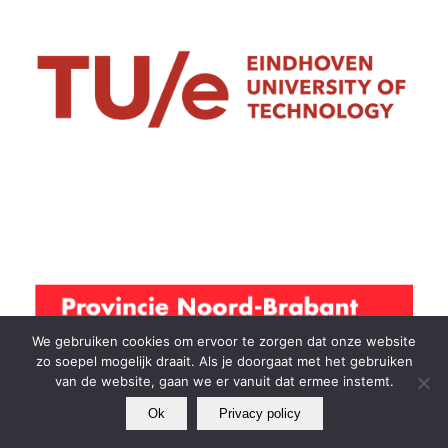
We gebruiken cookies om ervoor te zorgen dat onze website
zo soepel mogelijk draait. Als je doorgaat met het gebruiken
van de website, gaan we er vanuit dat ermee instemt.
Ok
Privacy policy