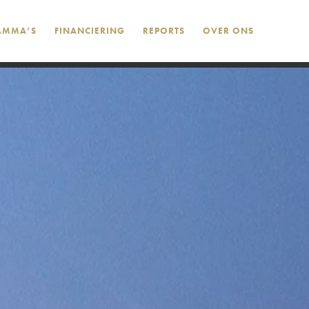
AMMA’S
FINANCIERING
REPORTS
OVER ONS