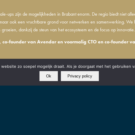
ale-ups zijn de mogelijkheden in Brabant enorm. De regio biedt niet alle
, maar ook een vruchtbare grond voor netwerken en samenwerking. We
 groeien, dankzij de steun van het ecosysteem en de focus op innovatie
, co-founder van Avendar en voormalig CTO en co-founder va
website zo soepel mogelijk draait. Als je doorgaat met het gebruiken v
Ok
Privacy policy
EDINGSBODEM VOOR INNOVATIEVE STARTUPS
s helpen we startups om zo snel mogelijk van idee naar productmarket fit te gera
satie met een innovatief én schaalbaar business model. De innovatie kan technisch