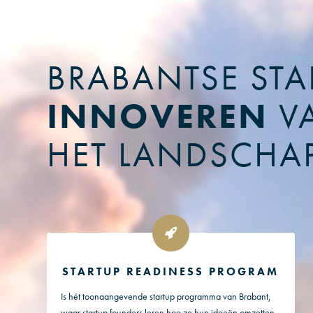
BRABANTSE STA
INNOVEREN
V
HET LANDSCHA
STARTUP READINESS PROGRAM
Is hét toonaangevende startup programma van Brabant,
waar startup founders leren hoe ze hun ideeën omzetten