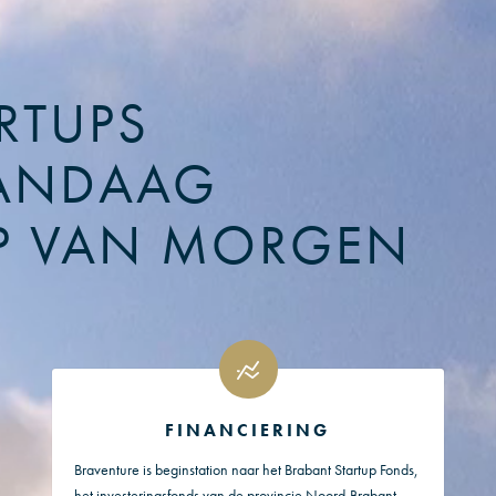
RTUPS
ANDAAG
P VAN MORGEN
FINANCIERING
Braventure is beginstation naar het Brabant Startup Fonds,
het investeringsfonds van de provincie Noord-Brabant.