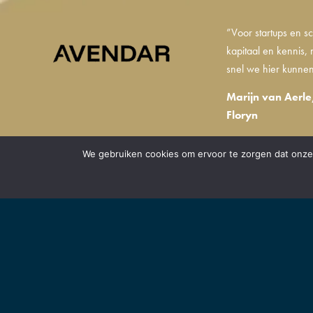
”Voor startups en sc
kapitaal en kennis
snel we hier kunnen
Marijn van Aerle
Floryn
We gebruiken cookies om ervoor te zorgen dat onze 
BRABANT VO
Samen met onze partner
verstaan we een organi