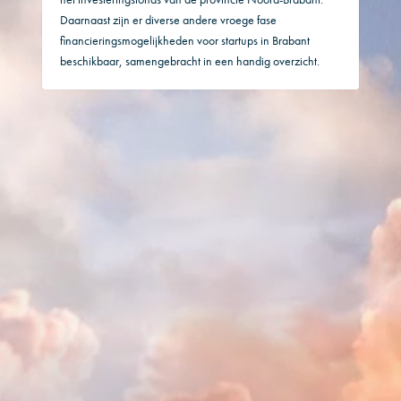
Daarnaast zijn er diverse andere vroege fase
financieringsmogelijkheden voor startups in Brabant
beschikbaar, samengebracht in een handig overzicht.