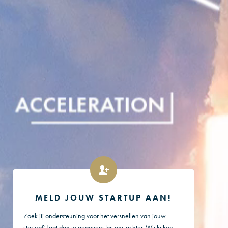
MELD JOUW STARTUP AAN!
Zoek jij ondersteuning voor het versnellen van jouw
startup? Laat dan je gegevens bij ons achter. Wij kijken