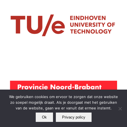
We gebruiken cookies om ervoor te zorgen dat onze website
zo soepel mogelijk draait. Als je doorgaat met het gebruiken
van de website, gaan we er vanuit dat ermee instemt.
Ok
Privacy policy