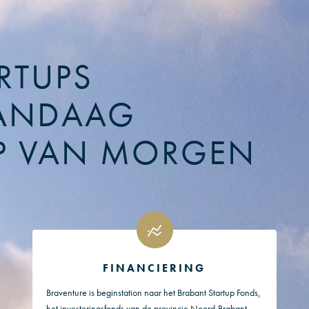
RTUPS
ANDAAG
P VAN MORGEN
FINANCIERING
Braventure is beginstation naar het Brabant Startup Fonds,
het investeringsfonds van de provincie Noord-Brabant.