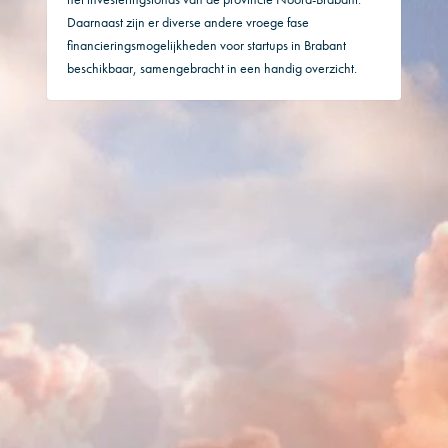
Daarnaast zijn er diverse andere vroege fase
financieringsmogelijkheden voor startups in Brabant
beschikbaar, samengebracht in een handig overzicht.