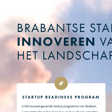
BRABANTSE STA
INNOVEREN
V
HET LANDSCHA
STARTUP READINESS PROGRAM
Is hét toonaangevende startup programma van Brabant,
waar startup founders leren hoe ze hun ideeën omzetten