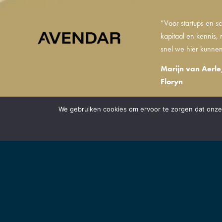
”Voor startups en sc
kapitaal en kennis
snel we hier kunnen
Marijn van Aerle
Floryn
We gebruiken cookies om ervoor te zorgen dat onze 
BRABANT VO
Samen met onze partner
verstaan we een organi