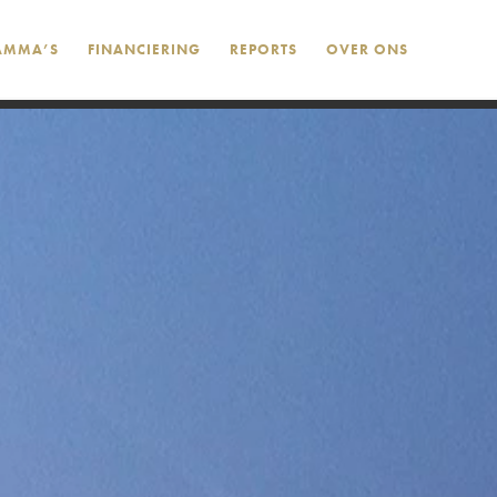
AMMA’S
FINANCIERING
REPORTS
OVER ONS