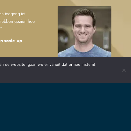
en toegang tot
 hebben gezien hoe
.”
n scale-up
an de website, gaan we er vanuit dat ermee instemt.
ken. Onder een startup
 innovatief