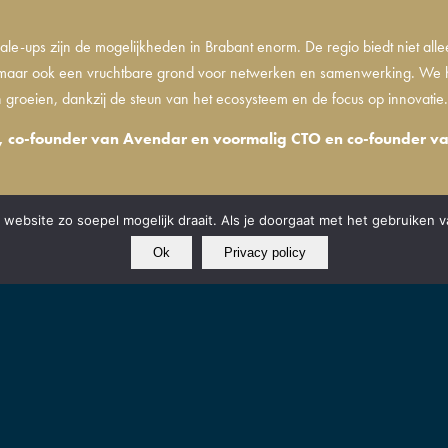
ale-ups zijn de mogelijkheden in Brabant enorm. De regio biedt niet alle
, maar ook een vruchtbare grond voor netwerken en samenwerking. We
 groeien, dankzij de steun van het ecosysteem en de focus op innovatie
, co-founder van Avendar en voormalig CTO en co-founder va
website zo soepel mogelijk draait. Als je doorgaat met het gebruiken v
Ok
Privacy policy
EDINGSBODEM VOOR INNOVATIEVE STARTUPS
s helpen we startups om zo snel mogelijk van idee naar productmarket fit te gera
satie met een innovatief én schaalbaar business model. De innovatie kan technisch