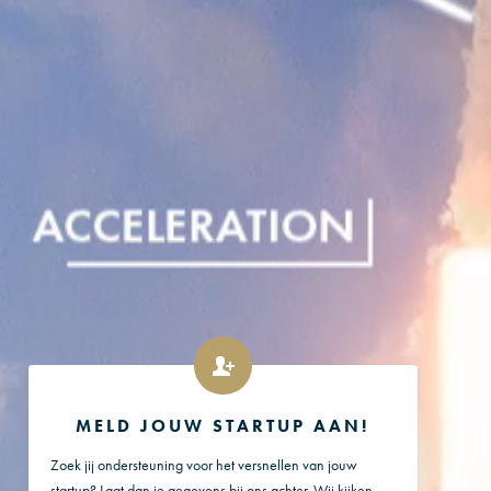
MELD JOUW STARTUP AAN!
Zoek jij ondersteuning voor het versnellen van jouw
startup? Laat dan je gegevens bij ons achter. Wij kijken