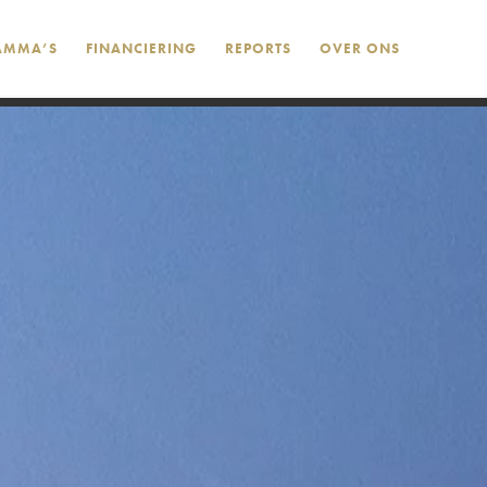
AMMA’S
FINANCIERING
REPORTS
OVER ONS