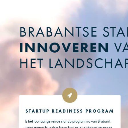
BRABANTSE STA
INNOVEREN
V
HET LANDSCHA
STARTUP READINESS PROGRAM
Is hét toonaangevende startup programma van Brabant,
waar startup founders leren hoe ze hun ideeën omzetten