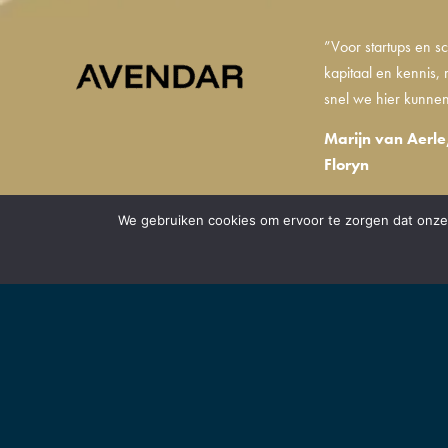
”Voor startups en sc
kapitaal en kennis
snel we hier kunnen
Marijn van Aerle
Floryn
We gebruiken cookies om ervoor te zorgen dat onze 
BRABANT VO
Samen met onze partner
verstaan we een organi