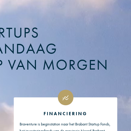
RTUPS
ANDAAG
P VAN MORGEN
FINANCIERING
Braventure is beginstation naar het Brabant Startup Fonds,
het investeringsfonds van de provincie Noord-Brabant.