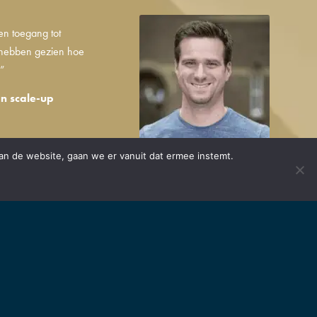
en toegang tot
 hebben gezien hoe
.”
n scale-up
an de website, gaan we er vanuit dat ermee instemt.
ken. Onder een startup
 innovatief