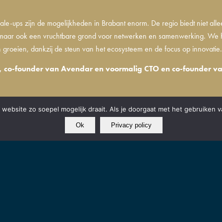
ale-ups zijn de mogelijkheden in Brabant enorm. De regio biedt niet alle
, maar ook een vruchtbare grond voor netwerken en samenwerking. We
 groeien, dankzij de steun van het ecosysteem en de focus op innovatie
, co-founder van Avendar en voormalig CTO en co-founder va
website zo soepel mogelijk draait. Als je doorgaat met het gebruiken v
Ok
Privacy policy
EDINGSBODEM VOOR INNOVATIEVE STARTUPS
s helpen we startups om zo snel mogelijk van idee naar productmarket fit te gera
satie met een innovatief én schaalbaar business model. De innovatie kan technisch