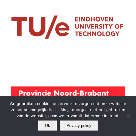
We gebruiken cookies om ervoor te zorgen dat onze website
zo soepel mogelijk draait. Als je doorgaat met het gebruiken
van de website, gaan we er vanuit dat ermee instemt.
Ok
Privacy policy