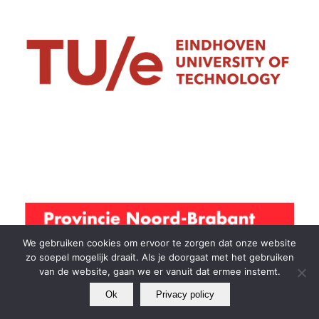
We gebruiken cookies om ervoor te zorgen dat onze website
zo soepel mogelijk draait. Als je doorgaat met het gebruiken
van de website, gaan we er vanuit dat ermee instemt.
Ok
Privacy policy