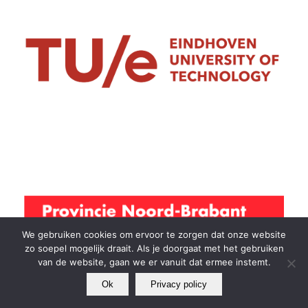
We gebruiken cookies om ervoor te zorgen dat onze website
zo soepel mogelijk draait. Als je doorgaat met het gebruiken
van de website, gaan we er vanuit dat ermee instemt.
Ok
Privacy policy