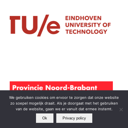
We gebruiken cookies om ervoor te zorgen dat onze website
zo soepel mogelijk draait. Als je doorgaat met het gebruiken
van de website, gaan we er vanuit dat ermee instemt.
Ok
Privacy policy