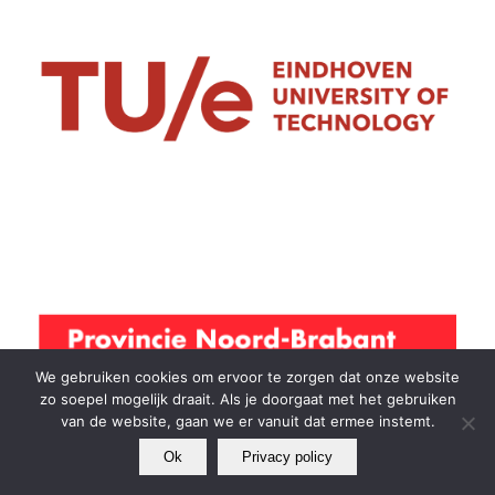
We gebruiken cookies om ervoor te zorgen dat onze website
zo soepel mogelijk draait. Als je doorgaat met het gebruiken
van de website, gaan we er vanuit dat ermee instemt.
Ok
Privacy policy