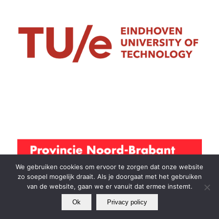
We gebruiken cookies om ervoor te zorgen dat onze website
zo soepel mogelijk draait. Als je doorgaat met het gebruiken
van de website, gaan we er vanuit dat ermee instemt.
Ok
Privacy policy