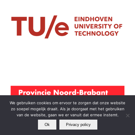
We gebruiken cookies om ervoor te zorgen dat onze website
zo soepel mogelijk draait. Als je doorgaat met het gebruiken
van de website, gaan we er vanuit dat ermee instemt.
Ok
Privacy policy