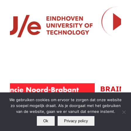
We gebruiken cookies om ervoor te zorgen dat onze website
zo soepel mogelijk draait. Als je doorgaat met het gebruiken
van de website, gaan we er vanuit dat ermee instemt.
Ok
Privacy policy