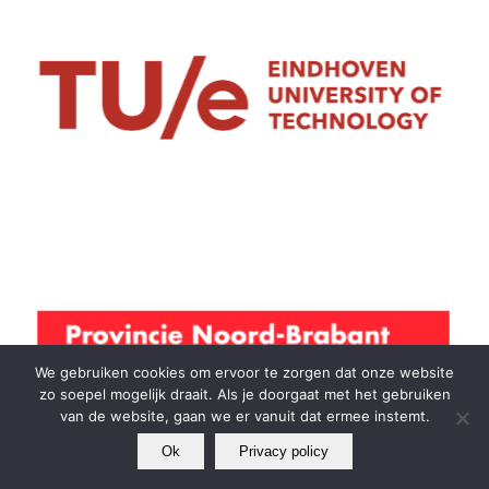
We gebruiken cookies om ervoor te zorgen dat onze website
zo soepel mogelijk draait. Als je doorgaat met het gebruiken
van de website, gaan we er vanuit dat ermee instemt.
Ok
Privacy policy