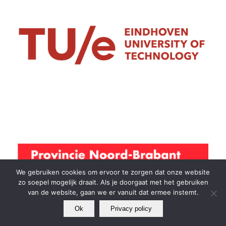
We gebruiken cookies om ervoor te zorgen dat onze website
zo soepel mogelijk draait. Als je doorgaat met het gebruiken
van de website, gaan we er vanuit dat ermee instemt.
Ok
Privacy policy