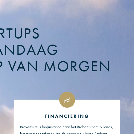
RTUPS
ANDAAG
P VAN MORGEN
FINANCIERING
Braventure is beginstation naar het Brabant Startup Fonds,
het investeringsfonds van de provincie Noord-Brabant.