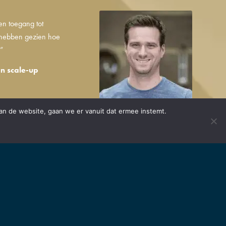
en toegang tot
 hebben gezien hoe
.”
n scale-up
an de website, gaan we er vanuit dat ermee instemt.
ken. Onder een startup
 innovatief