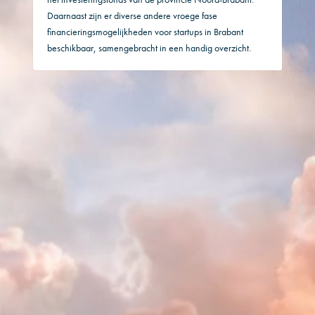
Daarnaast zijn er diverse andere vroege fase
financieringsmogelijkheden voor startups in Brabant
beschikbaar, samengebracht in een handig overzicht.