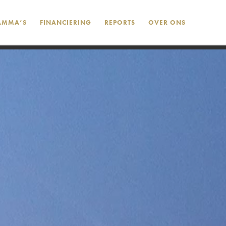
AMMA’S
FINANCIERING
REPORTS
OVER ONS