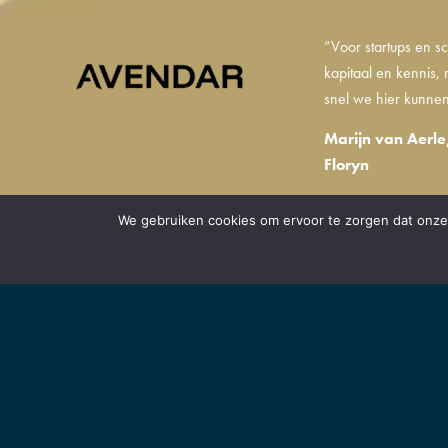
”Voor startups en sc
kapitaal en kennis
snel we hier kunnen
Marijn van Aerle
Floryn
We gebruiken cookies om ervoor te zorgen dat onze 
BRABANT VO
Samen met onze partner
verstaan we een organi