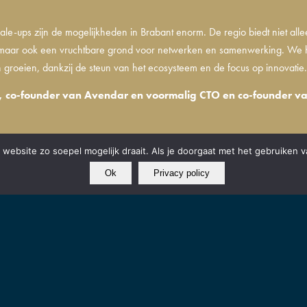
ale-ups zijn de mogelijkheden in Brabant enorm. De regio biedt niet alle
, maar ook een vruchtbare grond voor netwerken en samenwerking. We
 groeien, dankzij de steun van het ecosysteem en de focus op innovatie
, co-founder van Avendar en voormalig CTO en co-founder va
website zo soepel mogelijk draait. Als je doorgaat met het gebruiken v
Ok
Privacy policy
EDINGSBODEM VOOR INNOVATIEVE STARTUPS
s helpen we startups om zo snel mogelijk van idee naar productmarket fit te gera
satie met een innovatief én schaalbaar business model. De innovatie kan technisch