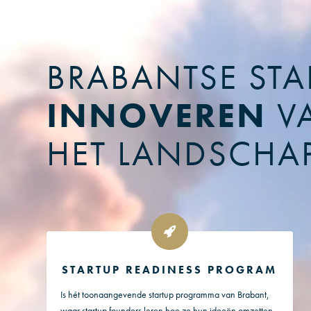
BRABANTSE STA
INNOVEREN
V
HET LANDSCHA
STARTUP READINESS PROGRAM
Is hét toonaangevende startup programma van Brabant,
waar startup founders leren hoe ze hun ideeën omzetten