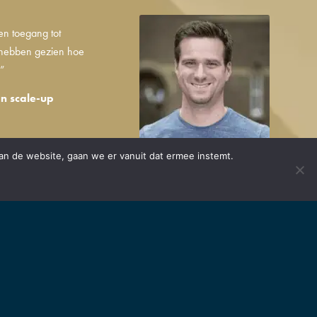
en toegang tot
 hebben gezien hoe
.”
n scale-up
an de website, gaan we er vanuit dat ermee instemt.
ken. Onder een startup
 innovatief