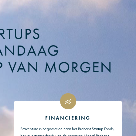
RTUPS
ANDAAG
P VAN MORGEN
FINANCIERING
Braventure is beginstation naar het Brabant Startup Fonds,
het investeringsfonds van de provincie Noord-Brabant.