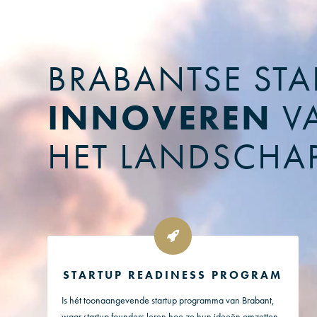
BRABANTSE STA
INNOVEREN
V
HET LANDSCHA
STARTUP READINESS PROGRAM
Is hét toonaangevende startup programma van Brabant,
waar startup founders leren hoe ze hun ideeën omzetten