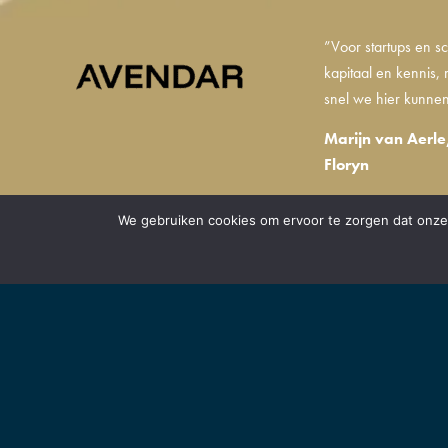
”Voor startups en sc
kapitaal en kennis
snel we hier kunnen
Marijn van Aerle
Floryn
We gebruiken cookies om ervoor te zorgen dat onze 
BRABANT VO
Samen met onze partner
verstaan we een organi