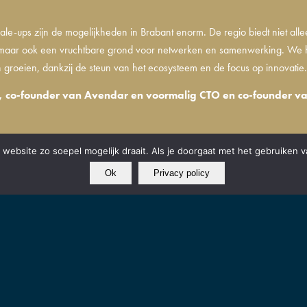
ale-ups zijn de mogelijkheden in Brabant enorm. De regio biedt niet alle
, maar ook een vruchtbare grond voor netwerken en samenwerking. We
 groeien, dankzij de steun van het ecosysteem en de focus op innovatie
, co-founder van Avendar en voormalig CTO en co-founder va
website zo soepel mogelijk draait. Als je doorgaat met het gebruiken v
Ok
Privacy policy
EDINGSBODEM VOOR INNOVATIEVE STARTUPS
s helpen we startups om zo snel mogelijk van idee naar productmarket fit te gera
satie met een innovatief én schaalbaar business model. De innovatie kan technisch