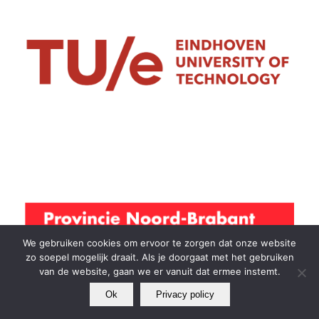
We gebruiken cookies om ervoor te zorgen dat onze website
zo soepel mogelijk draait. Als je doorgaat met het gebruiken
van de website, gaan we er vanuit dat ermee instemt.
Ok
Privacy policy