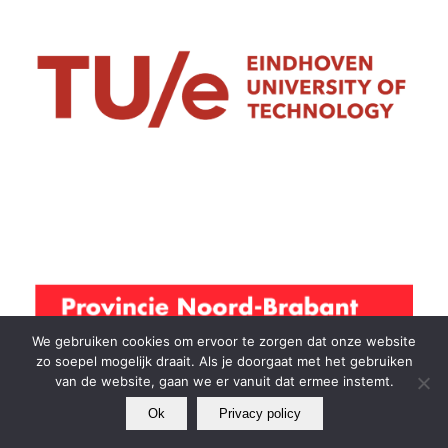
We gebruiken cookies om ervoor te zorgen dat onze website
zo soepel mogelijk draait. Als je doorgaat met het gebruiken
van de website, gaan we er vanuit dat ermee instemt.
Ok
Privacy policy